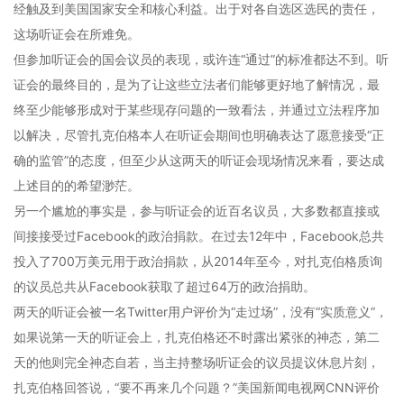
经触及到美国国家安全和核心利益。出于对各自选区选民的责任，
这场听证会在所难免。
但参加听证会的国会议员的表现，或许连“通过”的标准都达不到。听
证会的最终目的，是为了让这些立法者们能够更好地了解情况，最
终至少能够形成对于某些现存问题的一致看法，并通过立法程序加
以解决，尽管扎克伯格本人在听证会期间也明确表达了愿意接受“正
确的监管”的态度，但至少从这两天的听证会现场情况来看，要达成
上述目的的希望渺茫。
另一个尴尬的事实是，参与听证会的近百名议员，大多数都直接或
间接接受过Facebook的政治捐款。在过去12年中，Facebook总共
投入了700万美元用于政治捐款，从2014年至今，对扎克伯格质询
的议员总共从Facebook获取了超过64万的政治捐助。
两天的听证会被一名Twitter用户评价为“走过场”，没有“实质意义”，
如果说第一天的听证会上，扎克伯格还不时露出紧张的神态，第二
天的他则完全神态自若，当主持整场听证会的议员提议休息片刻，
扎克伯格回答说，“要不再来几个问题？”美国新闻电视网CNN评价