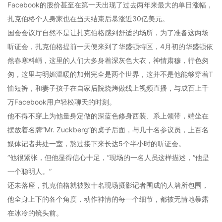
Facebook的股价甚至在第一天出现了过去两年来最大的单日涨幅，
扎克伯格个人身家也在当天结束后暴涨近30亿美元。
国会会议厅自然不是让扎克伯格感到舒适的场所，为了准备这两场
听证会，扎克伯格提前一天便来到了华盛顿特区，4月初的华盛顿依
然春寒料峭，这里的人们大多身着深灰色大衣，神情肃穆，行色匆
匆，这里与明媚温暖的加州完全是两个世界，这并不是他能够穿着T
恤短裤，和妻子孩子在自家后院烧烤做线上视频直播，与成百上千
万Facebook用户轻松聊天的时刻。
他不得不穿上为他量身定做的深蓝色修身西装、系上领带，端坐在
摆放着名牌“Mr. Zuckberg”的桌子后面，与几十名参议员，上百名
媒体记者共处一室，熬过接下来长达5个半小时的听证会。
“他很紧张，但他显得信心十足，”现场的一名人员这样描述，“他是
一个聪明人。”
还未落座，扎克伯格就被数十名现场摄影记者围成的人墙所包围，
他全身上下的各个角度，动作神情的每一个细节，都被无情地暴露
在冰冷的镜头前。