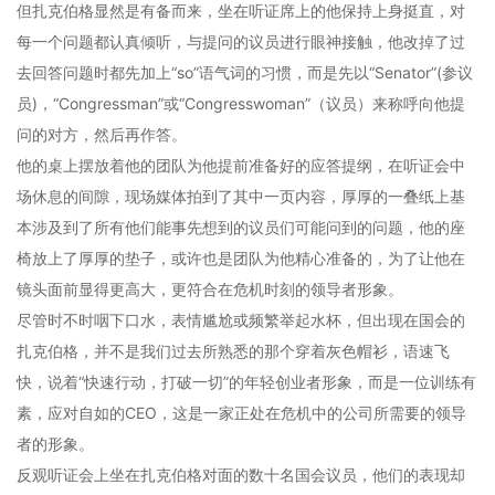
但扎克伯格显然是有备而来，坐在听证席上的他保持上身挺直，对
每一个问题都认真倾听，与提问的议员进行眼神接触，他改掉了过
去回答问题时都先加上“so”语气词的习惯，而是先以“Senator”(参议
员)，“Congressman”或“Congresswoman”（议员）来称呼向他提
问的对方，然后再作答。
他的桌上摆放着他的团队为他提前准备好的应答提纲，在听证会中
场休息的间隙，现场媒体拍到了其中一页内容，厚厚的一叠纸上基
本涉及到了所有他们能事先想到的议员们可能问到的问题，他的座
椅放上了厚厚的垫子，或许也是团队为他精心准备的，为了让他在
镜头面前显得更高大，更符合在危机时刻的领导者形象。
尽管时不时咽下口水，表情尴尬或频繁举起水杯，但出现在国会的
扎克伯格，并不是我们过去所熟悉的那个穿着灰色帽衫，语速飞
快，说着“快速行动，打破一切”的年轻创业者形象，而是一位训练有
素，应对自如的CEO，这是一家正处在危机中的公司所需要的领导
者的形象。
反观听证会上坐在扎克伯格对面的数十名国会议员，他们的表现却