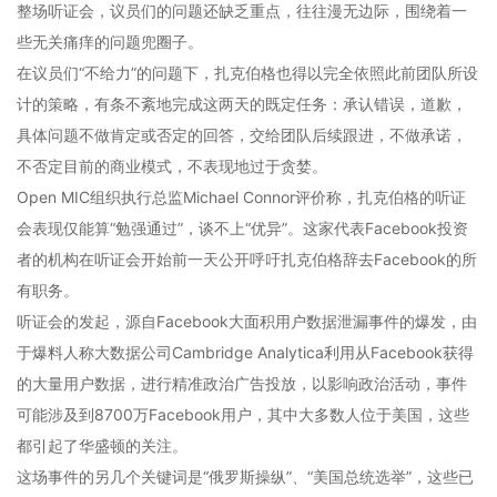
整场听证会，议员们的问题还缺乏重点，往往漫无边际，围绕着一
些无关痛痒的问题兜圈子。
在议员们“不给力”的问题下，扎克伯格也得以完全依照此前团队所设
计的策略，有条不紊地完成这两天的既定任务：承认错误，道歉，
具体问题不做肯定或否定的回答，交给团队后续跟进，不做承诺，
不否定目前的商业模式，不表现地过于贪婪。
Open MIC组织执行总监Michael Connor评价称，扎克伯格的听证
会表现仅能算“勉强通过”，谈不上“优异”。这家代表Facebook投资
者的机构在听证会开始前一天公开呼吁扎克伯格辞去Facebook的所
有职务。
听证会的发起，源自Facebook大面积用户数据泄漏事件的爆发，由
于爆料人称大数据公司Cambridge Analytica利用从Facebook获得
的大量用户数据，进行精准政治广告投放，以影响政治活动，事件
可能涉及到8700万Facebook用户，其中大多数人位于美国，这些
都引起了华盛顿的关注。
这场事件的另几个关键词是“俄罗斯操纵”、“美国总统选举”，这些已